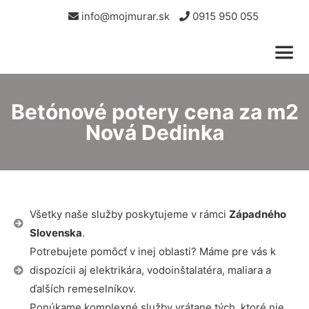
info@mojmurar.sk
0915 950 055
Betónové potery cena za m2
Nová Dedinka
Všetky naše služby poskytujeme v rámci
Západného
Slovenska
.
Potrebujete pomôcť v inej oblasti? Máme pre vás k
dispozícii aj elektrikára, vodoinštalatéra, maliara a
ďalších remeselníkov.
Ponúkame komplexné služby vrátane tých, ktoré nie