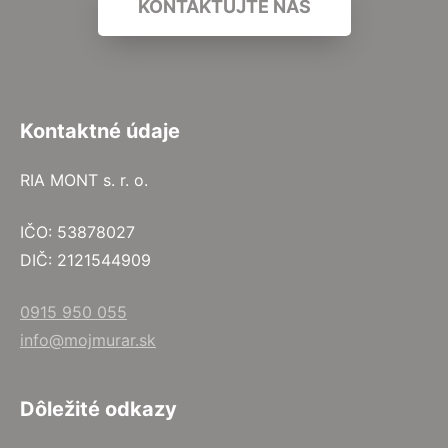
KONTAKTUJTE NÁS
Kontaktné údaje
RIA MONT s. r. o.
IČO: 53878027
DIČ: 2121544909
0915 950 055
info@mojmurar.sk
Dôležité odkazy