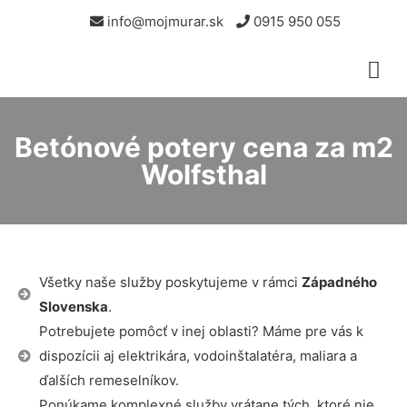
info@mojmurar.sk
0915 950 055
Betónové potery cena za m2
Wolfsthal
Všetky naše služby poskytujeme v rámci
Západného
Slovenska
.
Potrebujete pomôcť v inej oblasti? Máme pre vás k
dispozícii aj elektrikára, vodoinštalatéra, maliara a
ďalších remeselníkov.
Ponúkame komplexné služby vrátane tých, ktoré nie