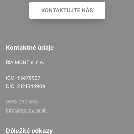
KONTAKTUJTE NÁS
Kontaktné údaje
RIA MONT s. r. o.
IČO: 53878027
DIČ: 2121544909
0915 950 055
info@mojmurar.sk
Dôležité odkazy