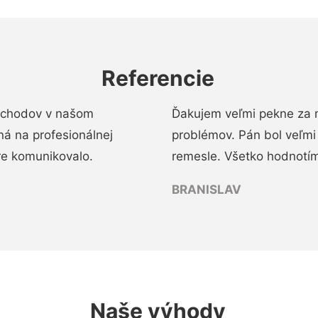
Referencie
 schodov v našom
Ďakujem veľmi pekne za 
á na profesionálnej
problémov. Pán bol veľmi
re komunikovalo.
remesle. Všetko hodnotím
BRANISLAV
Naše výhody