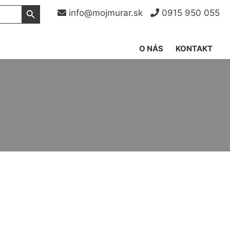
Search Button
info@mojmurar.sk
0915 950 055
O NÁS
KONTAKT