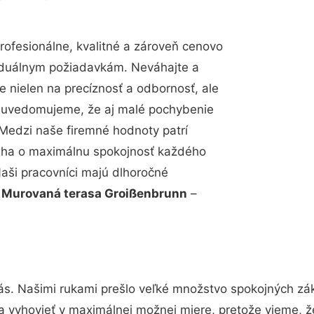
ofesionálne, kvalitné a zároveň cenovo
viduálnym požiadavkám. Neváhajte a
e nielen na precíznosť a odbornosť, ale
si uvedomujeme, že aj malé pochybenie
Medzi naše firemné hodnoty patrí
snaha o maximálnu spokojnosť každého
Naši pracovníci majú dlhoročné
.
Murovaná terasa Groißenbrunn
–
ás. Našimi rukami prešlo veľké množstvo spokojných zák
a vyhovieť v maximálnej možnej miere, pretože vieme, 