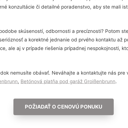
né konzultácie či detailné poradenstvo, aby ste mali is
 podobe skúseností, odbornosti a precíznosti? Potom st
serióznosť a korektné jednanie od prvého kontaktu až 
e, ale aj v prípade riešenia prípadnej nespokojnosti, kt
dok nemusíte obávať. Neváhajte a kontaktujte nás pre via
ßenbrunn
,
Betónová platňa pod garáž Groißenbrunn
.
POŽIADAŤ O CENOVÚ PONUKU