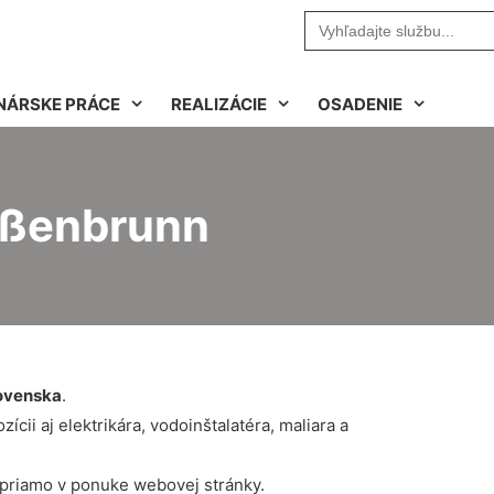
Search
for:
NÁRSKE PRÁCE
REALIZÁCIE
OSADENIE
ißenbrunn
ovenska
.
cii aj elektrikára, vodoinštalatéra, maliara a
 priamo v ponuke webovej stránky.