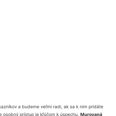
azníkov a budeme veľmi radi, ak sa k nim pridáte
že osobný prístup je kľúčom k úspechu.
Murovaná