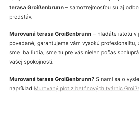
terasa Groißenbrunn
– samozrejmosťou sú aj odbor
predstáv.
Murovaná terasa Groißenbrunn
– hľadáte istotu v
povedané, garantujeme vám vysokú profesionalitu, 
sme iba ľudia, sme tu pre vás nielen počas spoluprác
vašej spokojnosti.
Murovaná terasa Groißenbrunn
? S nami sa o výsle
napríklad
Murovaný plot z betónových tvárnic Groi