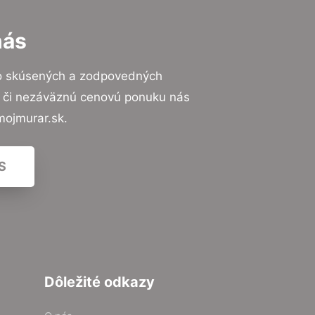
nás
to skúsených a zodpovedných
ií či nezáväznú cenovú ponuku nás
mojmurar.sk.
S
Dôležité odkazy