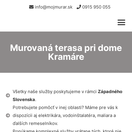
info@mojmurar.sk
0915 950 055
Murovaná terasa pri dome
Kramáre
Všetky naše služby poskytujeme v rámci
Západného
Slovenska
.
Potrebujete pomôcť v inej oblasti? Máme pre vás k
dispozícii aj elektrikára, vodoinštalatéra, maliara a
ďalších remeselníkov.
Ponúkame komplexné služby vrátane tých, ktoré nie