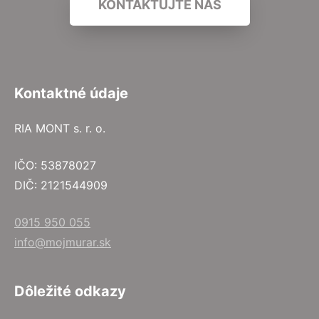
KONTAKTUJTE NÁS
Kontaktné údaje
RIA MONT s. r. o.
IČO: 53878027
DIČ: 2121544909
0915 950 055
info@mojmurar.sk
Dôležité odkazy