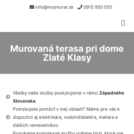
info@mojmurar.sk
0915 950 055
Murovaná terasa pri dome
Zlaté Klasy
Všetky naše služby poskytujeme v rámci
Západného
Slovenska
.
Potrebujete pomôcť v inej oblasti? Máme pre vás k
dispozícii aj elektrikára, vodoinštalatéra, maliara a
ďalších remeselníkov.
Ponúkame komplexné služby vrátane tých, ktoré nie