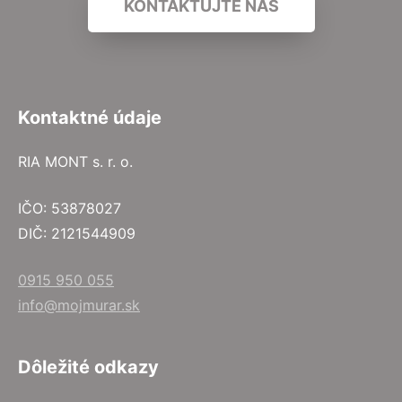
KONTAKTUJTE NÁS
Kontaktné údaje
RIA MONT s. r. o.
IČO: 53878027
DIČ: 2121544909
0915 950 055
info@mojmurar.sk
Dôležité odkazy