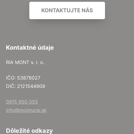
KONTAKTUJTE NÁS
Kontaktné údaje
RIA MONT s. r. o.
IČO: 53878027
DIČ: 2121544909
0915 950 055
info@mojmurar.sk
Dôležité odkazy