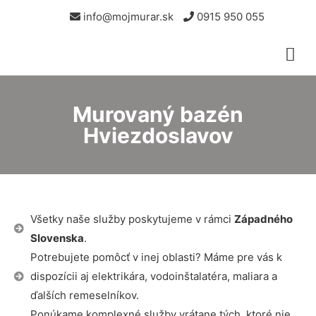
info@mojmurar.sk
0915 950 055
Murovaný bazén
Hviezdoslavov
Všetky naše služby poskytujeme v rámci
Západného
Slovenska
.
Potrebujete pomôcť v inej oblasti? Máme pre vás k
dispozícii aj elektrikára, vodoinštalatéra, maliara a
ďalších remeselníkov.
Ponúkame komplexné služby vrátane tých, ktoré nie