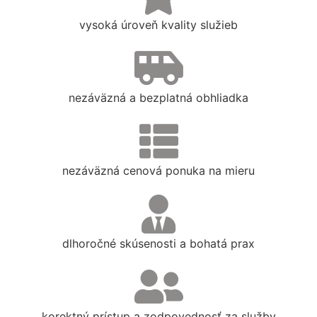
vysoká úroveň kvality služieb
nezáväzná a bezplatná obhliadka
nezáväzná cenová ponuka na mieru
dlhoročné skúsenosti a bohatá prax
korektný prístup a zodpovednosť za služby