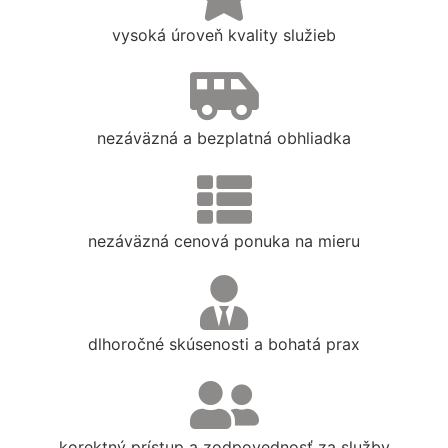
vysoká úroveň kvality služieb
nezáväzná a bezplatná obhliadka
nezáväzná cenová ponuka na mieru
dlhoročné skúsenosti a bohatá prax
korektný prístup a zodpovednosť za služby