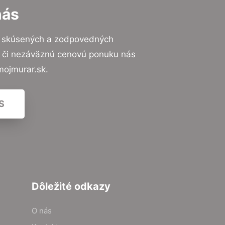
nás
o skúsených a zodpovedných
ií či nezáväznú cenovú ponuku nás
mojmurar.sk.
S
Dôležité odkazy
O nás