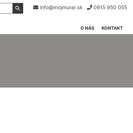
Search Button
info@mojmurar.sk
0915 950 055
O NÁS
KONTAKT