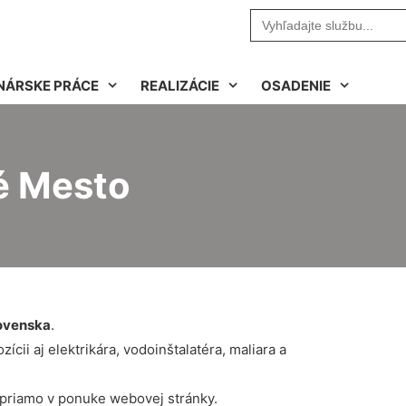
Search
for:
NÁRSKE PRÁCE
REALIZÁCIE
OSADENIE
é Mesto
ovenska
.
cii aj elektrikára, vodoinštalatéra, maliara a
 priamo v ponuke webovej stránky.