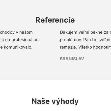
Referencie
 schodov v našom
Ďakujem veľmi pekne za 
á na profesionálnej
problémov. Pán bol veľmi
re komunikovalo.
remesle. Všetko hodnotím
BRANISLAV
Naše výhody