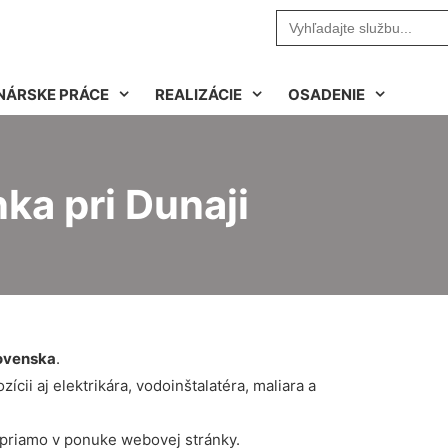
Search
for:
NÁRSKE PRÁCE
REALIZÁCIE
OSADENIE
ka pri Dunaji
ovenska
.
cii aj elektrikára, vodoinštalatéra, maliara a
 priamo v ponuke webovej stránky.