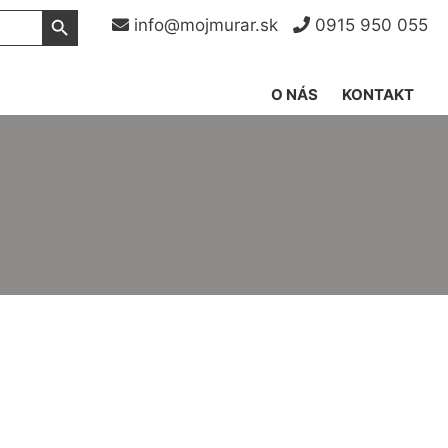
Search Button
info@mojmurar.sk
0915 950 055
O NÁS
KONTAKT