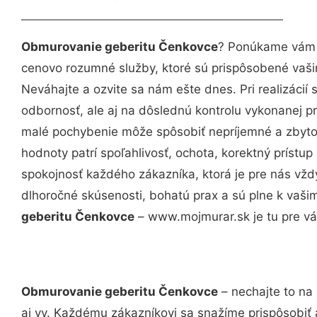
Obmurovanie geberitu Čenkovce
? Ponúkame vám p
cenovo rozumné služby, ktoré sú prispôsobené vaš
Neváhajte a ozvite sa nám ešte dnes. Pri realizácií
odbornosť, ale aj na dôslednú kontrolu vykonanej p
malé pochybenie môže spôsobiť nepríjemné a zbyto
hodnoty patrí spoľahlivosť, ochota, korektný príst
spokojnosť každého zákazníka, ktorá je pre nás vžd
dlhoročné skúsenosti, bohatú prax a sú plne k vaš
geberitu Čenkovce
– www.mojmurar.sk je tu pre vá
Obmurovanie geberitu Čenkovce
– nechajte to na
aj vy. Každému zákazníkovi sa snažíme prispôsobiť 