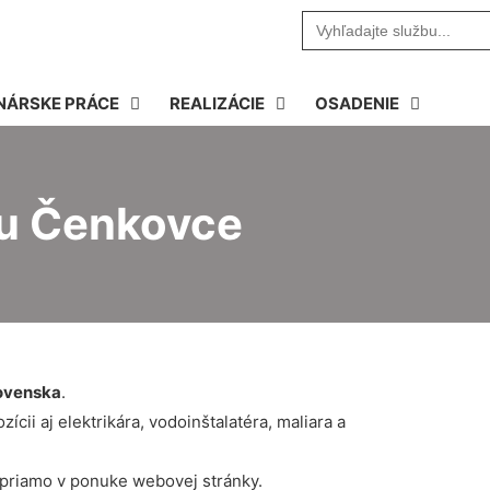
Search
for:
NÁRSKE PRÁCE
REALIZÁCIE
OSADENIE
tu Čenkovce
ovenska
.
cii aj elektrikára, vodoinštalatéra, maliara a
 priamo v ponuke webovej stránky.