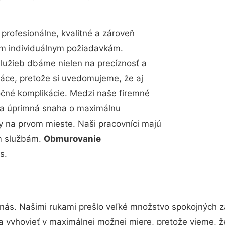
rofesionálne, kvalitné a zároveň
im individuálnym požiadavkám.
 služieb dbáme nielen na precíznosť a
ráce, pretože si uvedomujeme, že aj
čné komplikácie. Medzi naše firemné
up a úprimná snaha o maximálnu
y na prvom mieste. Naši pracovníci majú
im službám.
Obmurovanie
s.
 nás. Našimi rukami prešlo veľké množstvo spokojných z
a vyhovieť v maximálnej možnej miere, pretože vieme, ž