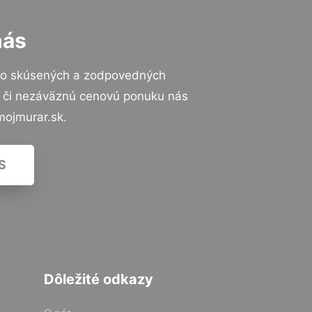
nás
to skúsených a zodpovedných
ií či nezáväznú cenovú ponuku nás
mojmurar.sk.
S
Dôležité odkazy