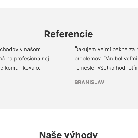
Referencie
 schodov v našom
Ďakujem veľmi pekne za 
á na profesionálnej
problémov. Pán bol veľmi
re komunikovalo.
remesle. Všetko hodnotím
BRANISLAV
Naše výhody