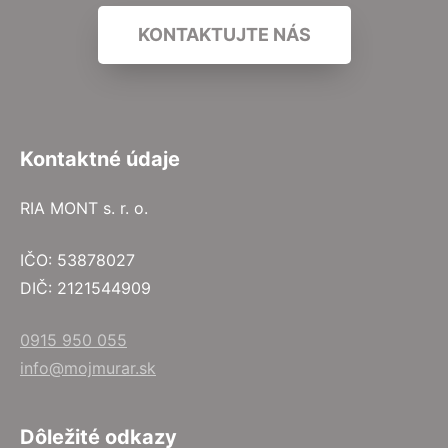
KONTAKTUJTE NÁS
Kontaktné údaje
RIA MONT s. r. o.
IČO: 53878027
DIČ: 2121544909
0915 950 055
info@mojmurar.sk
Dôležité odkazy