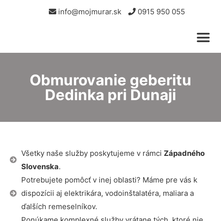
info@mojmurar.sk
0915 950 055
Obmurovanie geberitu
Dedinka pri Dunaji
Všetky naše služby poskytujeme v rámci
Západného
Slovenska
.
Potrebujete pomôcť v inej oblasti? Máme pre vás k
dispozícii aj elektrikára, vodoinštalatéra, maliara a
ďalších remeselníkov.
Ponúkame komplexné služby vrátane tých, ktoré nie