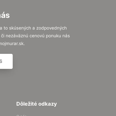
nás
na to skúsených a zodpovedných
ií či nezáväznú cenovú ponuku nás
mojmurar.sk.
S
Dôležité odkazy