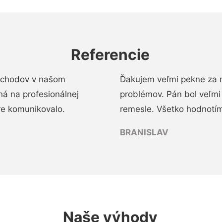
Referencie
 schodov v našom
Ďakujem veľmi pekne za 
á na profesionálnej
problémov. Pán bol veľmi
re komunikovalo.
remesle. Všetko hodnotím
BRANISLAV
Naše výhody