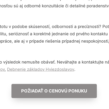
osťou sú aj odborné konzultácie či detailné poradenstvo
stotu v podobe skúseností, odbornosti a precíznosti? P
itu, serióznosť a korektné jednanie od prvého kontakt
práce, ale aj v prípade riešenia prípadnej nespokojnosti
o výsledok nemusíte obávať. Neváhajte a kontaktujte nás 
vov
,
Debnenie základov Hviezdoslavov
.
POŽIADAŤ O CENOVÚ PONUKU