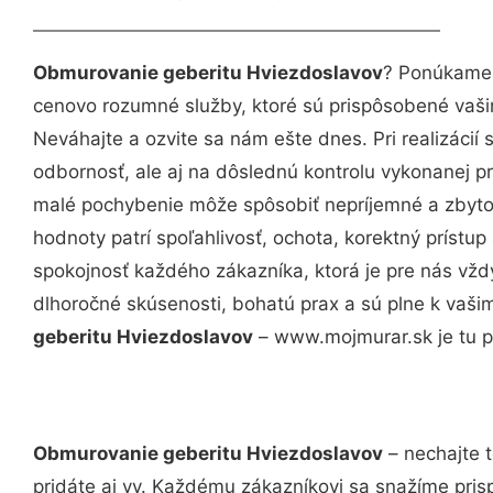
Obmurovanie geberitu Hviezdoslavov
? Ponúkame 
cenovo rozumné služby, ktoré sú prispôsobené vaš
Neváhajte a ozvite sa nám ešte dnes. Pri realizácií
odbornosť, ale aj na dôslednú kontrolu vykonanej p
malé pochybenie môže spôsobiť nepríjemné a zbyto
hodnoty patrí spoľahlivosť, ochota, korektný príst
spokojnosť každého zákazníka, ktorá je pre nás vžd
dlhoročné skúsenosti, bohatú prax a sú plne k vaš
geberitu Hviezdoslavov
– www.mojmurar.sk je tu p
Obmurovanie geberitu Hviezdoslavov
– nechajte 
pridáte aj vy. Každému zákazníkovi sa snažíme pris