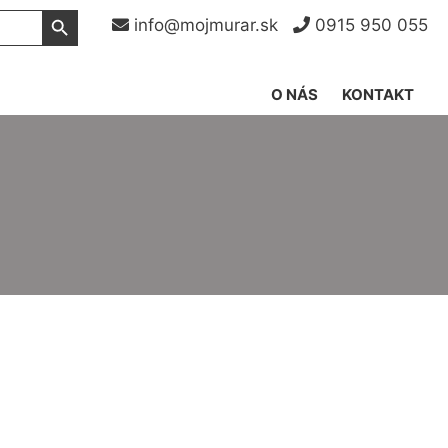
Search Button
info@mojmurar.sk
0915 950 055
O NÁS
KONTAKT