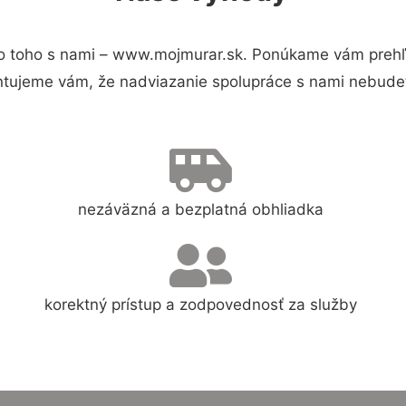
 toho s nami – www.mojmurar.sk. Ponúkame vám prehľa
ntujeme vám, že nadviazanie spolupráce s nami nebudet
nezáväzná a bezplatná obhliadka
korektný prístup a zodpovednosť za služby