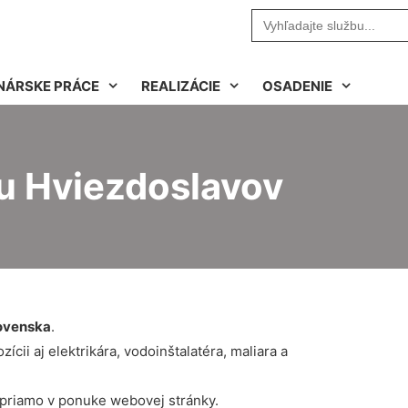
Search
for:
NÁRSKE PRÁCE
REALIZÁCIE
OSADENIE
u Hviezdoslavov
ovenska
.
cii aj elektrikára, vodoinštalatéra, maliara a
 priamo v ponuke webovej stránky.