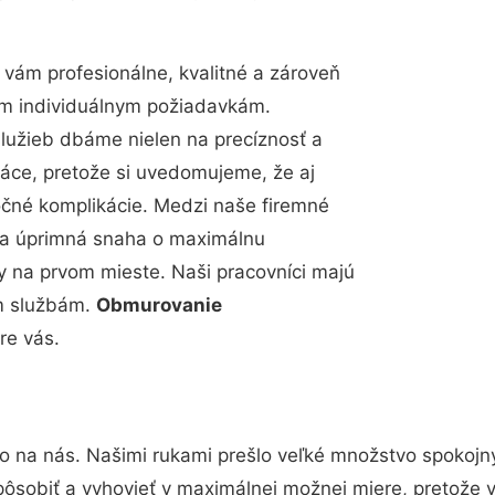
vám profesionálne, kvalitné a zároveň
im individuálnym požiadavkám.
 služieb dbáme nielen na precíznosť a
ráce, pretože si uvedomujeme, že aj
čné komplikácie. Medzi naše firemné
up a úprimná snaha o maximálnu
y na prvom mieste. Naši pracovníci majú
im službám.
Obmurovanie
re vás.
to na nás. Našimi rukami prešlo veľké množstvo spokojn
pôsobiť a vyhovieť v maximálnej možnej miere, pretože 