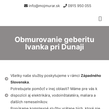
info@mojmurar.sk
0915 950 055
Obmurovanie geberitu
Ivanka pri Dunaji
Všetky naše služby poskytujeme v rámci
Západného
Slovenska
.
Potrebujete pomôcť v inej oblasti? Máme pre vás k
dispozícii aj elektrikára, vodoinštalatéra, maliara a
ďalších remeselníkov.
Ponúkame komplexné služby vrátane tých, ktoré nie