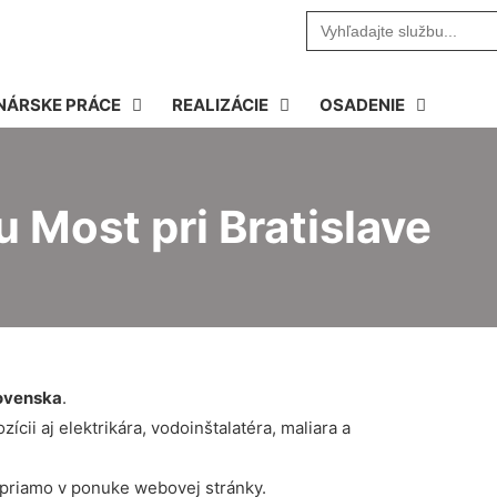
Search
for:
NÁRSKE PRÁCE
REALIZÁCIE
OSADENIE
 Most pri Bratislave
ovenska
.
cii aj elektrikára, vodoinštalatéra, maliara a
 priamo v ponuke webovej stránky.