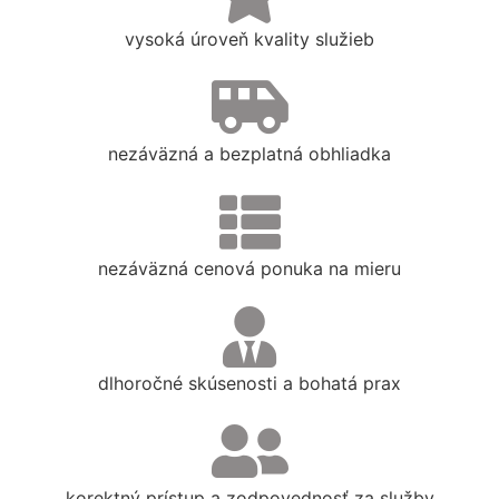
vysoká úroveň kvality služieb
nezáväzná a bezplatná obhliadka
nezáväzná cenová ponuka na mieru
dlhoročné skúsenosti a bohatá prax
korektný prístup a zodpovednosť za služby