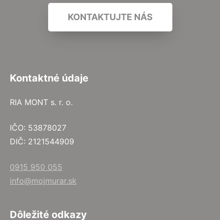
KONTAKTUJTE NÁS
Kontaktné údaje
RIA MONT s. r. o.
IČO: 53878027
DIČ: 2121544909
0915 950 055
info@mojmurar.sk
Dôležité odkazy