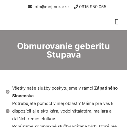
info@mojmurar.sk
0915 950 055
Obmurovanie geberitu
Stupava
Všetky naše služby poskytujeme v rámci
Západného
Slovenska
.
Potrebujete pomôcť v inej oblasti? Máme pre vás k
dispozícii aj elektrikára, vodoinštalatéra, maliara a
ďalších remeselníkov.
Ponúkame komplexné služby vrátane tých, ktoré nie