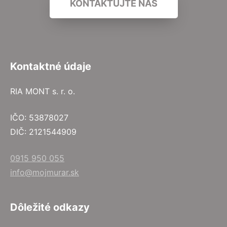
KONTAKTUJTE NÁS
Kontaktné údaje
RIA MONT s. r. o.
IČO: 53878027
DIČ: 2121544909
0915 950 055
info@mojmurar.sk
Dôležité odkazy