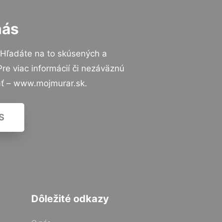
nás
 Hľadáte na to skúsených a
e viac informácií či nezáväznú
ať – www.mojmurar.sk.
S
Dôležité odkazy