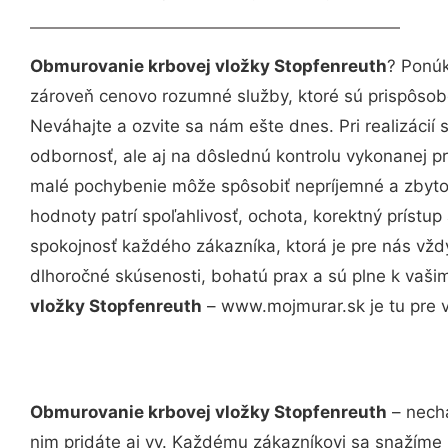
Obmurovanie krbovej vložky Stopfenreuth
? Ponúk
zároveň cenovo rozumné služby, ktoré sú prispôso
Neváhajte a ozvite sa nám ešte dnes. Pri realizácií
odbornosť, ale aj na dôslednú kontrolu vykonanej p
malé pochybenie môže spôsobiť nepríjemné a zbyto
hodnoty patrí spoľahlivosť, ochota, korektný príst
spokojnosť každého zákazníka, ktorá je pre nás vžd
dlhoročné skúsenosti, bohatú prax a sú plne k vaš
vložky Stopfenreuth
– www.mojmurar.sk je tu pre 
Obmurovanie krbovej vložky Stopfenreuth
– necha
nim pridáte aj vy. Každému zákazníkovi sa snažíme 