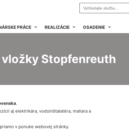
Search
for:
NÁRSKE PRÁCE
REALIZÁCIE
OSADENIE
 vložky Stopfenreuth
ovenska
.
cii aj elektrikára, vodoinštalatéra, maliara a
 priamo v ponuke webovej stránky.