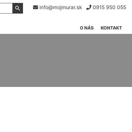
Search Button
info@mojmurar.sk
0915 950 055
O NÁS
KONTAKT