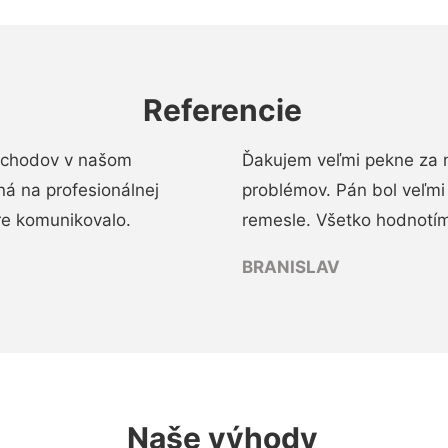
Referencie
 schodov v našom
Ďakujem veľmi pekne za 
á na profesionálnej
problémov. Pán bol veľmi
re komunikovalo.
remesle. Všetko hodnotím
BRANISLAV
Naše výhody