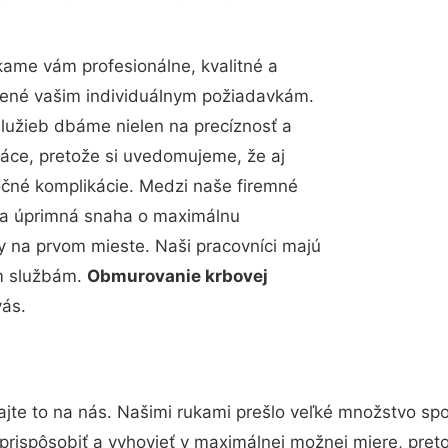
ame vám profesionálne, kvalitné a
bené vašim individuálnym požiadavkám.
 služieb dbáme nielen na precíznosť a
ráce, pretože si uvedomujeme, že aj
čné komplikácie. Medzi naše firemné
up a úprimná snaha o maximálnu
y na prvom mieste. Naši pracovníci majú
im službám.
Obmurovanie krbovej
vás.
jte to na nás. Našimi rukami prešlo veľké množstvo sp
prispôsobiť a vyhovieť v maximálnej možnej miere, pret