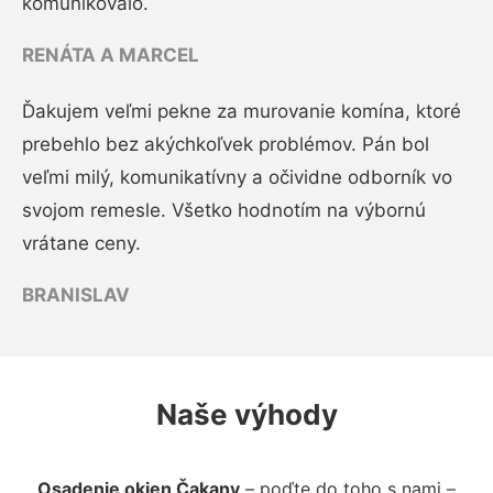
komunikovalo.
RENÁTA A MARCEL
Ďakujem veľmi pekne za murovanie komína, ktoré
prebehlo bez akýchkoľvek problémov. Pán bol
veľmi milý, komunikatívny a očividne odborník vo
svojom remesle. Všetko hodnotím na výbornú
vrátane ceny.
BRANISLAV
Naše výhody
Osadenie okien Čakany
– poďte do toho s nami –