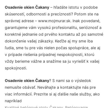
Osadenie okien Čakany
– hľadáte istotu v podobe
skúseností, odbornosti a precíznosti? Potom ste na
správnej adrese – www.mojmurar.sk. Inak povedané,
garantujeme vám vysokú profesionalitu, serióznosť a
korektné jednanie od prvého kontaktu až po samotné
dokončenie vašej zákazky. Keďže aj my sme iba
ľudia, sme tu pre vás nielen počas spolupráce, ale aj
v prípade riešenia prípadnej nespokojnosti, ktorú
vždy berieme vážne a snažíme sa ju vyriešiť k vašej
spokojnosti.
Osadenie okien Čakany
? S nami sa o výsledok
nemusíte obávať. Neváhajte a kontaktujte nás pre
viac informácií. Prezrite si aj ďalšie naše služby, ako
napríklad
Kvalitné betónové ploty Čakany
,
Betónovanie