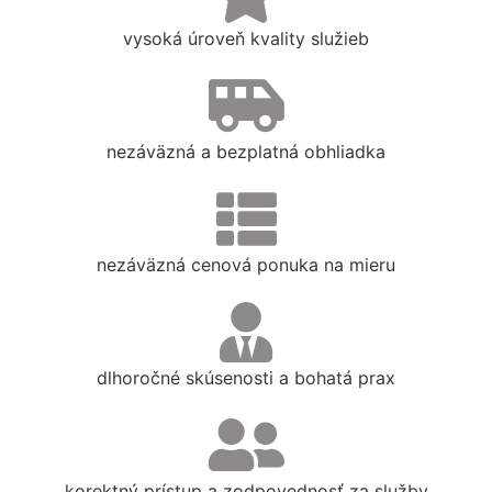
vysoká úroveň kvality služieb
nezáväzná a bezplatná obhliadka
nezáväzná cenová ponuka na mieru
dlhoročné skúsenosti a bohatá prax
korektný prístup a zodpovednosť za služby