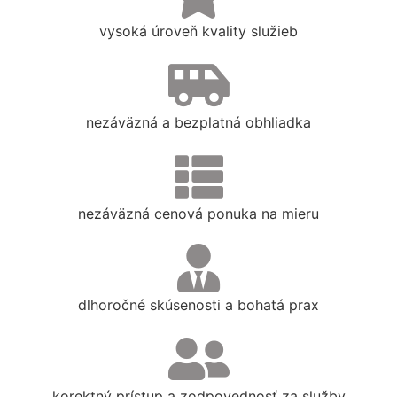
vysoká úroveň kvality služieb
nezáväzná a bezplatná obhliadka
nezáväzná cenová ponuka na mieru
dlhoročné skúsenosti a bohatá prax
korektný prístup a zodpovednosť za služby