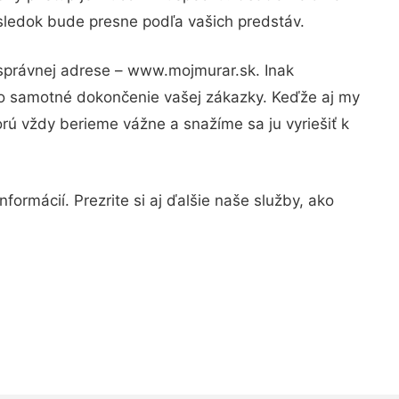
ýsledok bude presne podľa vašich predstáv.
 správnej adrese – www.mojmurar.sk. Inak
po samotné dokončenie vašej zákazky. Keďže aj my
orú vždy berieme vážne a snažíme sa ju vyriešiť k
formácií. Prezrite si aj ďalšie naše služby, ako