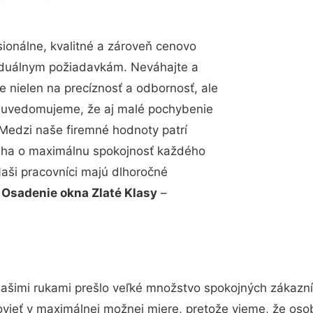
onálne, kvalitné a zároveň cenovo
viduálnym požiadavkám. Neváhajte a
e nielen na precíznosť a odbornosť, ale
si uvedomujeme, že aj malé pochybenie
Medzi naše firemné hodnoty patrí
snaha o maximálnu spokojnosť každého
Naši pracovníci majú dlhoročné
.
Osadenie okna Zlaté Klasy
–
ašimi rukami prešlo veľké množstvo spokojných zákazník
vieť v maximálnej možnej miere, pretože vieme, že oso