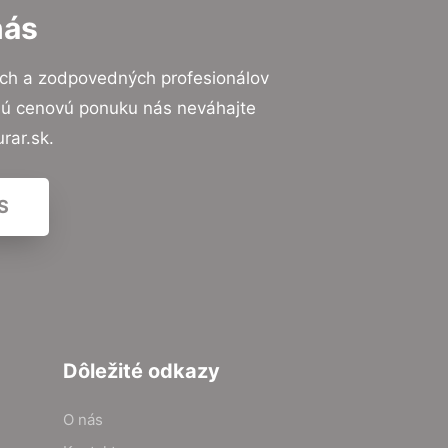
nás
ých a zodpovedných profesionálov
znú cenovú ponuku nás neváhajte
rar.sk.
S
Dôležité odkazy
O nás