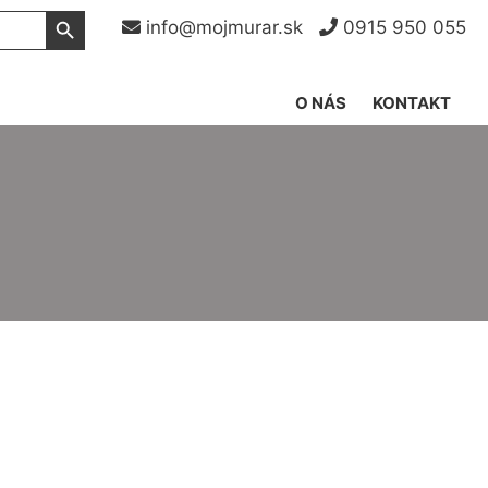
Search Button
info@mojmurar.sk
0915 950 055
O NÁS
KONTAKT