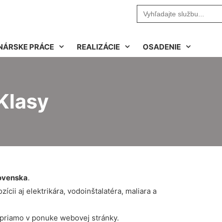
Search
for:
NÁRSKE PRÁCE
REALIZÁCIE
OSADENIE
Klasy
ovenska
.
cii aj elektrikára, vodoinštalatéra, maliara a
 priamo v ponuke webovej stránky.