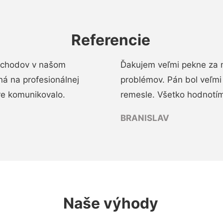
Referencie
 schodov v našom
Ďakujem veľmi pekne za 
á na profesionálnej
problémov. Pán bol veľmi
re komunikovalo.
remesle. Všetko hodnotím
BRANISLAV
Naše výhody