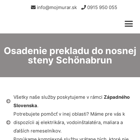
info@mojmurar.sk
0915 950 055
Osadenie prekladu do nosnej
steny Schönabrun
Všetky naše služby poskytujeme v rámci
Západného
Slovenska
.
Potrebujete pomôcť v inej oblasti? Máme pre vás k
dispozícii aj elektrikára, vodoinštalatéra, maliara a
ďalších remeselníkov.
Ponúkame komplexné služby vrátane tých, ktoré nie