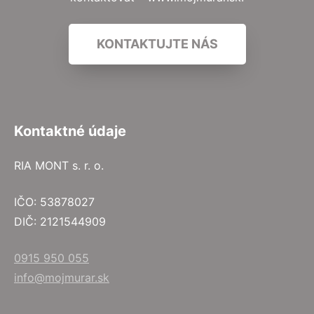
KONTAKTUJTE NÁS
Kontaktné údaje
RIA MONT s. r. o.
IČO: 53878027
DIČ: 2121544909
0915 950 055
info@mojmurar.sk