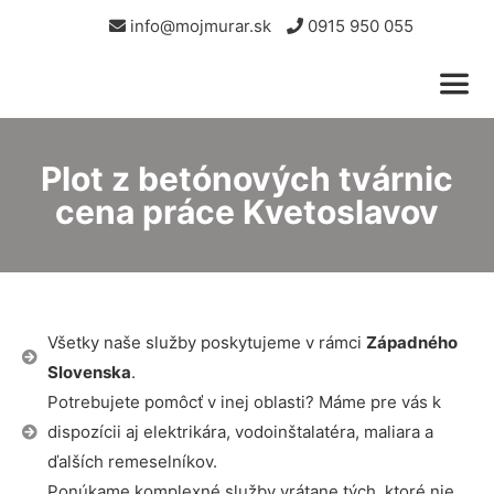
info@mojmurar.sk
0915 950 055
Plot z betónových tvárnic
cena práce Kvetoslavov
Všetky naše služby poskytujeme v rámci
Západného
Slovenska
.
Potrebujete pomôcť v inej oblasti? Máme pre vás k
dispozícii aj elektrikára, vodoinštalatéra, maliara a
ďalších remeselníkov.
Ponúkame komplexné služby vrátane tých, ktoré nie