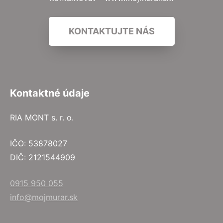
KONTAKTUJTE NÁS
Kontaktné údaje
RIA MONT s. r. o.
IČO: 53878027
DIČ: 2121544909
0915 950 055
info@mojmurar.sk