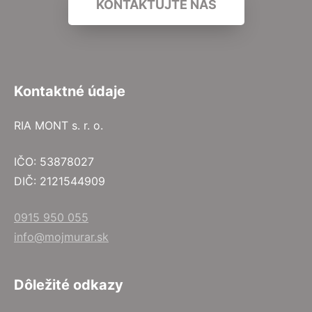
KONTAKTUJTE NÁS
Kontaktné údaje
RIA MONT s. r. o.
IČO: 53878027
DIČ: 2121544909
0915 950 055
info@mojmurar.sk
Dôležité odkazy