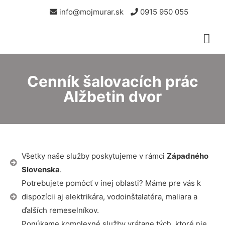
info@mojmurar.sk
0915 950 055
Cenník šalovacích prác
Alžbetin dvor
Všetky naše služby poskytujeme v rámci
Západného
Slovenska
.
Potrebujete pomôcť v inej oblasti? Máme pre vás k
dispozícii aj elektrikára, vodoinštalatéra, maliara a
ďalších remeselníkov.
Ponúkame komplexné služby vrátane tých, ktoré nie