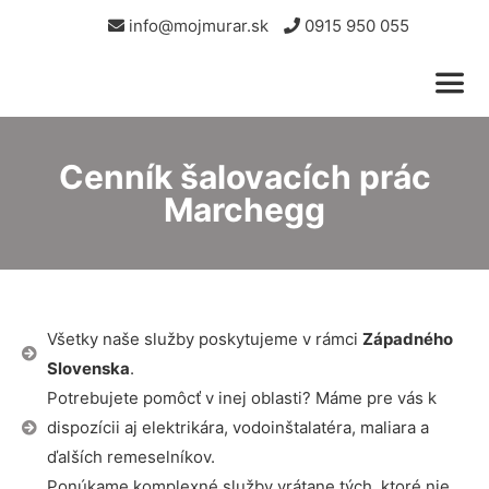
info@mojmurar.sk
0915 950 055
Cenník šalovacích prác
Marchegg
Všetky naše služby poskytujeme v rámci
Západného
Slovenska
.
Potrebujete pomôcť v inej oblasti? Máme pre vás k
dispozícii aj elektrikára, vodoinštalatéra, maliara a
ďalších remeselníkov.
Ponúkame komplexné služby vrátane tých, ktoré nie