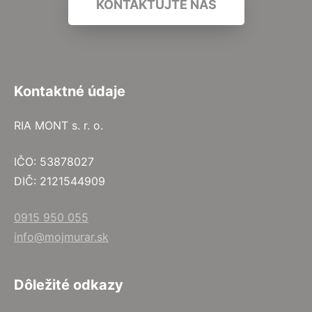
KONTAKTUJTE NÁS
Kontaktné údaje
RIA MONT s. r. o.
IČO: 53878027
DIČ: 2121544909
0915 950 055
info@mojmurar.sk
Dôležité odkazy