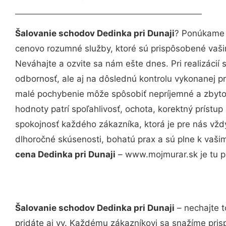
Šalovanie schodov Dedinka pri Dunaji
? Ponúkame v
cenovo rozumné služby, ktoré sú prispôsobené vaš
Neváhajte a ozvite sa nám ešte dnes. Pri realizácií
odbornosť, ale aj na dôslednú kontrolu vykonanej p
malé pochybenie môže spôsobiť nepríjemné a zbyto
hodnoty patrí spoľahlivosť, ochota, korektný príst
spokojnosť každého zákazníka, ktorá je pre nás vžd
dlhoročné skúsenosti, bohatú prax a sú plne k vaš
cena Dedinka pri Dunaji
– www.mojmurar.sk je tu p
Šalovanie schodov Dedinka pri Dunaji
– nechajte t
pridáte aj vy. Každému zákazníkovi sa snažíme pris