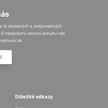
nás
na to skúsených a zodpovedných
ií či nezáväznú cenovú ponuku nás
mojmurar.sk.
S
Dôležité odkazy