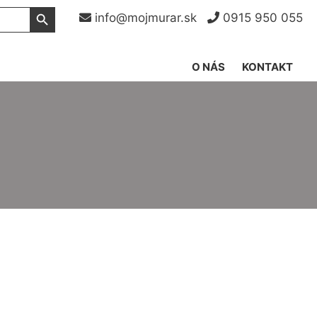
Search Button
info@mojmurar.sk
0915 950 055
O NÁS
KONTAKT