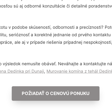
osťou sú aj odborné konzultácie či detailné poradenstvo
totu v podobe skúseností, odbornosti a precíznosti? P
itu, serióznosť a korektné jednanie od prvého kontakt
práce, ale aj v prípade riešenia prípadnej nespokojnosti
o výsledok nemusíte obávať. Neváhajte a kontaktujte nás 
na Dedinka pri Dunaji
,
Murovanie komína z tehál Dedink
POŽIADAŤ O CENOVÚ PONUKU