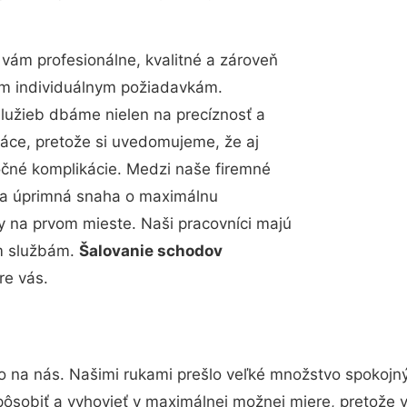
ám profesionálne, kvalitné a zároveň
im individuálnym požiadavkám.
 služieb dbáme nielen na precíznosť a
ráce, pretože si uvedomujeme, že aj
čné komplikácie. Medzi naše firemné
up a úprimná snaha o maximálnu
y na prvom mieste. Naši pracovníci majú
im službám.
Šalovanie schodov
re vás.
o na nás. Našimi rukami prešlo veľké množstvo spokojn
pôsobiť a vyhovieť v maximálnej možnej miere, pretože 