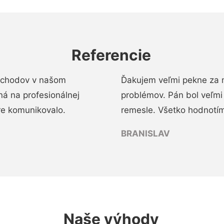
Referencie
 schodov v našom
Ďakujem veľmi pekne za 
á na profesionálnej
problémov. Pán bol veľmi
re komunikovalo.
remesle. Všetko hodnotím
BRANISLAV
Naše výhody