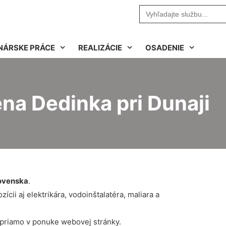
Search
for:
NÁRSKE PRÁCE
REALIZÁCIE
OSADENIE
na Dedinka pri Dunaji
ovenska
.
cii aj elektrikára, vodoinštalatéra, maliara a
 priamo v ponuke webovej stránky.