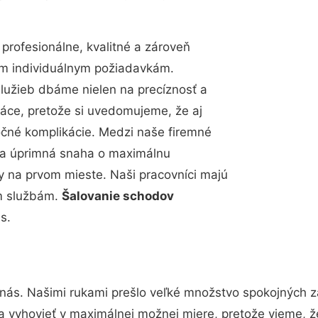
rofesionálne, kvalitné a zároveň
im individuálnym požiadavkám.
 služieb dbáme nielen na precíznosť a
ráce, pretože si uvedomujeme, že aj
čné komplikácie. Medzi naše firemné
up a úprimná snaha o maximálnu
y na prvom mieste. Naši pracovníci majú
im službám.
Šalovanie schodov
s.
 nás. Našimi rukami prešlo veľké množstvo spokojných z
a vyhovieť v maximálnej možnej miere, pretože vieme, 