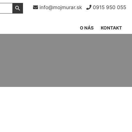
Search Button
info@mojmurar.sk
0915 950 055
O NÁS
KONTAKT