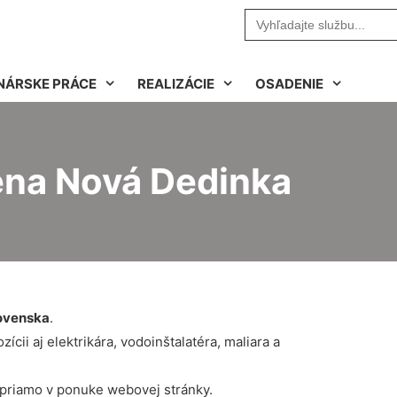
Search
for:
NÁRSKE PRÁCE
REALIZÁCIE
OSADENIE
ena Nová Dedinka
ovenska
.
cii aj elektrikára, vodoinštalatéra, maliara a
 priamo v ponuke webovej stránky.