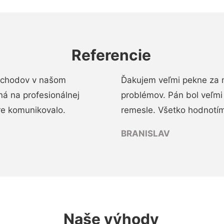
Referencie
 schodov v našom
Ďakujem veľmi pekne za 
á na profesionálnej
problémov. Pán bol veľmi
re komunikovalo.
remesle. Všetko hodnotím
BRANISLAV
Naše výhody