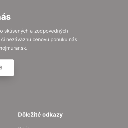
nás
to skúsených a zodpovedných
ií či nezáväznú cenovú ponuku nás
mojmurar.sk.
S
Dôležité odkazy