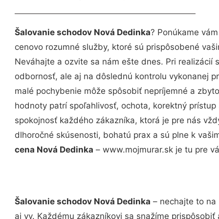
Šalovanie schodov Nová Dedinka
? Ponúkame vám p
cenovo rozumné služby, ktoré sú prispôsobené vaš
Neváhajte a ozvite sa nám ešte dnes. Pri realizácií
odbornosť, ale aj na dôslednú kontrolu vykonanej p
malé pochybenie môže spôsobiť nepríjemné a zbyto
hodnoty patrí spoľahlivosť, ochota, korektný príst
spokojnosť každého zákazníka, ktorá je pre nás vžd
dlhoročné skúsenosti, bohatú prax a sú plne k vaš
cena Nová Dedinka
– www.mojmurar.sk je tu pre vá
Šalovanie schodov Nová Dedinka
– nechajte to na
aj vy. Každému zákazníkovi sa snažíme prispôsobiť 