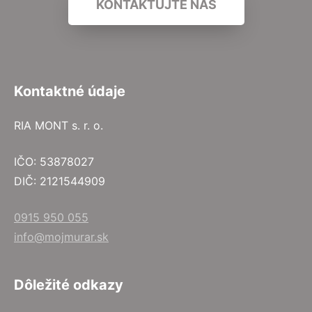
KONTAKTUJTE NÁS
Kontaktné údaje
RIA MONT s. r. o.
IČO: 53878027
DIČ: 2121544909
0915 950 055
info@mojmurar.sk
Dôležité odkazy