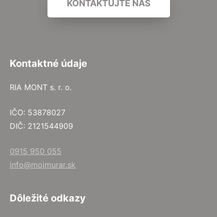
KONTAKTUJTE NÁS
Kontaktné údaje
RIA MONT s. r. o.
IČO: 53878027
DIČ: 2121544909
0915 950 055
info@mojmurar.sk
Dôležité odkazy