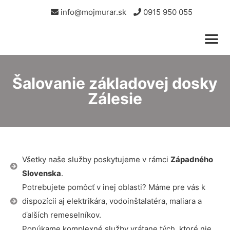
info@mojmurar.sk
0915 950 055
Šalovanie základovej dosky
Zálesie
Všetky naše služby poskytujeme v rámci
Západného
Slovenska
.
Potrebujete pomôcť v inej oblasti? Máme pre vás k
dispozícii aj elektrikára, vodoinštalatéra, maliara a
ďalších remeselníkov.
Ponúkame komplexné služby vrátane tých, ktoré nie