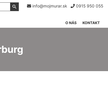
Search Button
info@mojmurar.sk
0915 950 055
O NÁS
KONTAKT
rburg