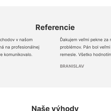
Referencie
 schodov v našom
Ďakujem veľmi pekne za 
á na profesionálnej
problémov. Pán bol veľmi
re komunikovalo.
remesle. Všetko hodnotím
BRANISLAV
Naše výhody