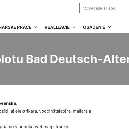
Search
for:
NÁRSKE PRÁCE
REALIZÁCIE
OSADENIE
lotu Bad Deutsch-Alte
ovenska
.
cii aj elektrikára, vodoinštalatéra, maliara a
 priamo v ponuke webovej stránky.