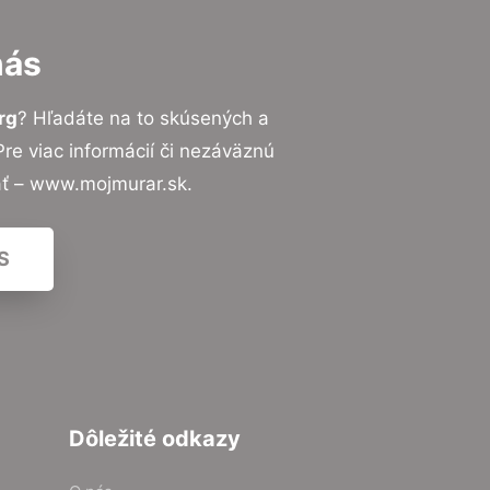
nás
rg
? Hľadáte na to skúsených a
e viac informácií či nezáväznú
ať – www.mojmurar.sk.
S
Dôležité odkazy