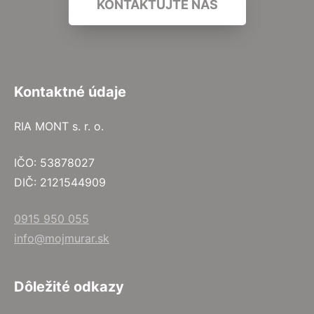
KONTAKTUJTE NÁS
Kontaktné údaje
RIA MONT s. r. o.
IČO: 53878027
DIČ: 2121544909
0915 950 055
info@mojmurar.sk
Dôležité odkazy