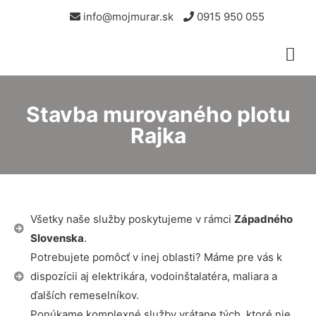
info@mojmurar.sk
0915 950 055
Stavba murovaného plotu
Rajka
Všetky naše služby poskytujeme v rámci
Západného
Slovenska
.
Potrebujete pomôcť v inej oblasti? Máme pre vás k
dispozícii aj elektrikára, vodoinštalatéra, maliara a
ďalších remeselníkov.
Ponúkame komplexné služby vrátane tých, ktoré nie