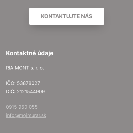
KONTAKTUJTE NÁS
Kontaktné údaje
RIA MONT s. r. o.
IČO: 53878027
DIČ: 2121544909
0915 950 055
info@mojmurar.sk