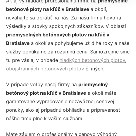
Ak aj vy hľadáte profesionálnu firmu na
priemyselné
betónové ploty na kľúč v Bratislave
a okolí,
neváhajte sa obrátiť na nás. Za našu firmu hovoria
výsledky a stovky spokojných zákazníkov. V oblasti
priemyselných betónových plotov na kľúč v
Bratislave
a okolí sa pohybujeme už dlhé roky a naše
služby ponúkame za rozumnú cenu. Samozrejme sme
tu pre vás aj v prípade
hladkých betónových plotov
,
obojstranných betónových plotov
či iných.
V prípade voľby našej firmy na
priemyselný
betónový plot na kľúč v Bratislave
a okolí máte
garantované vypracovanie nezáväznej cenovej
ponuky, ako aj prípadnú obhliadku a pripravenosť
nášho tímu plne k vašim službám.
Máte záujem o profesionálny a cenovo výhodný