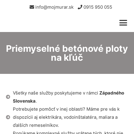
info@mojmurar.sk
0915 950 055
Priemyselné betónové ploty
na kľúč
Všetky naše služby poskytujeme v rámci
Západného
Slovenska
.
Potrebujete pomôcť v inej oblasti? Máme pre vás k
dispozícii aj elektrikára, vodoinštalatéra, maliara a
ďalších remeselníkov.
Ponúkame komplexné služby vrátane tých, ktoré nie