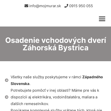
info@mojmurar.sk
0915 950 055
Osadenie vchodových dverí
Záhorská Bystrica
Všetky naše služby poskytujeme v rámci
Západného
Slovenska
.
Potrebujete pomôcť v inej oblasti? Máme pre vás k
dispozícii aj elektrikára, vodoinštalatéra, maliara a
ďalších remeselníkov.
Ponúkame komplexné služby vrátane tých, ktoré nie